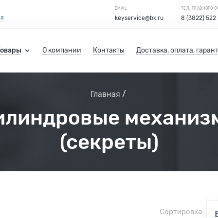
EMAIL
ТЕЛ. ГЛАВНОГО 
са
keyservice@bk.ru
8 (3822) 522
Товары
О компании
Контакты
Доставка, оплата, гаран
Главная
илиндровые механиз
(секреты)
Сортировка