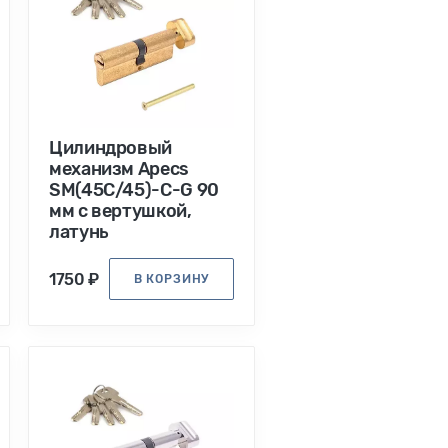
Цилиндровый
механизм Apecs
SM(45C/45)-C-G 90
мм с вертушкой,
латунь
1750 ₽
В КОРЗИНУ