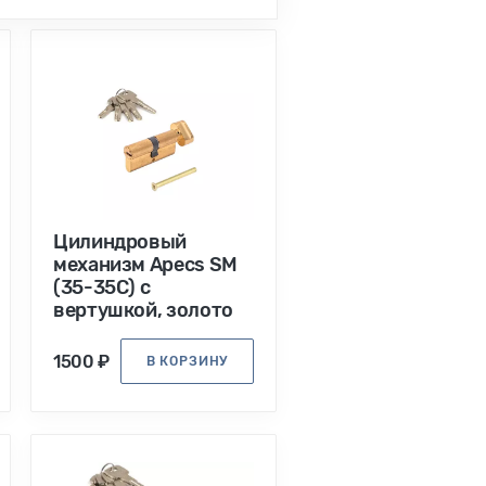
Цилиндровый
механизм Apecs SМ
(35-35С) с
вертушкой, золото
1500 ₽
В КОРЗИНУ