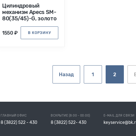
Цилиндровый
механизм Apecs SM-
80(35/45)-G, золото
1550 ₽
В КОРЗИНУ
Назад
1
2
ГЛАВНЫЙ ОФИС
ВСКРЫТИЕ (8:00 - 00:00)
E-MAIL ДЛЯ СВЯЗИ
8 (3822) 522 - 430
8 (3822) 522- 430
keyservice@bk.r