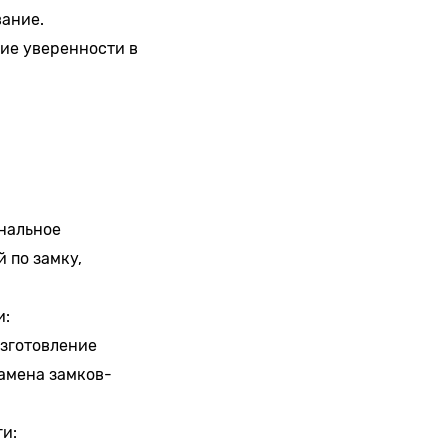
вание.
ие уверенности в
ональное
 по замку,
и:
изготовление
амена замков-
ги: