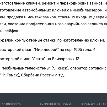
зготовление ключей, ремонт и перекодировка замков, 
зготовление автомобильных ключей с иммобилайзером, и
ем, продажа и монтаж замков, стальных входных дверей
ели, оказание профессионального аварийного сервиса 
й, сейфов.
 Уралом компьютерные станки по изготовлению ключей.
астерской в маг. "Мир дверей" по пер. 1905 года, 4.
мастерской в маг. "Лента" на Елизаровых 13
"Мобильные телесистемы" (г. Томск), оператор сотовой св
 (г. Томск), Сбербанк России И т.д.
ГЛАВНЫЙ ОФИС
ВСКРЫТИЕ (8:00 - 00:00)
E-MAIL ДЛЯ СВЯЗИ