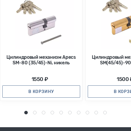
Цилиндровый механизм Apecs
Цилиндровый ме
SM-80 (35/45)-Ni, никель
SM(45/45)-90
1550 ₽
1500 
В КОРЗИНУ
В КОР
1
2
3
4
5
6
7
8
9
10