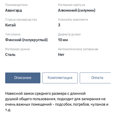
Производитель
Материал корпуса
Авангард
Алюминий (силумин)
Страна производства
Ключей в комплекте
Китай
3
Тип ключа
Диаметр дужки
Финский (полукруглый)
10 мм
Материал дужки
Автоматическое запирание
Сталь
Нет
Описание
Комплектация
Оплата
Навесной замок среднего размера с длинной
душкой общего пользования, подходит для запирания не
очень важных помещений - подсобок, погребов, чуланов и
т.д.