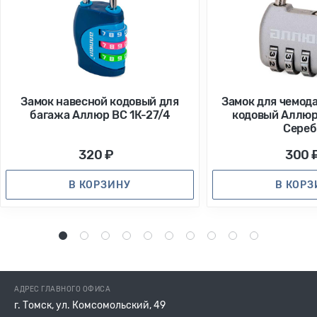
Замок навесной кодовый для
Замок для чемод
багажа Аллюр ВС 1К-27/4
кодовый Аллюр
Cереб
320 ₽
300 
В КОРЗИНУ
В КОР
1
2
3
4
5
6
7
8
9
10
АДРЕС ГЛАВНОГО ОФИСА
г. Томск, ул. Комсомольский, 49