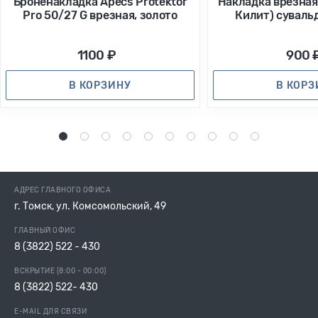
Броненакладка Apecs Protektor
Накладка врезная Z
Pro 50/27 G врезная, золото
Килит) суваль
1100 ₽
900 
В КОРЗИНУ
В КОР
1
2
3
4
5
6
7
8
9
10
АДРЕС ГЛАВНОГО ОФИСА
г. Томск, ул. Комсомольский, 49
ГЛАВНЫЙ ОФИС
8 (3822) 522 - 430
ВСКРЫТИЕ (8:00 - 00:00)
8 (3822) 522- 430
E-MAIL ДЛЯ СВЯЗИ