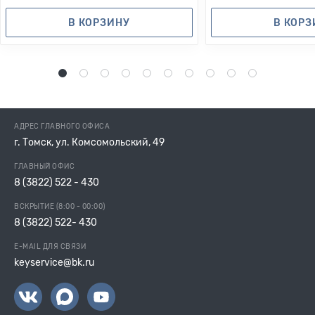
В КОРЗИНУ
В КОР
1
2
3
4
5
6
7
8
9
10
АДРЕС ГЛАВНОГО ОФИСА
г. Томск, ул. Комсомольский, 49
ГЛАВНЫЙ ОФИС
8 (3822) 522 - 430
ВСКРЫТИЕ (8:00 - 00:00)
8 (3822) 522- 430
E-MAIL ДЛЯ СВЯЗИ
keyservice@bk.ru