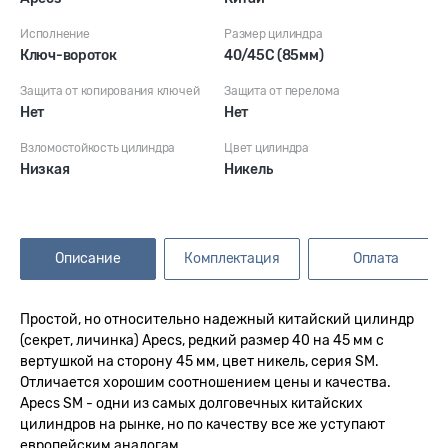
Исполнение
Размер цилиндра
Ключ-вороток
40/45C (85мм)
Защита от копирования ключей
Защита от перелома
Нет
Нет
Взломостойкость цилиндра
Цвет цилиндра
Низкая
Никель
Описание
Комплектация
Оплата
Простой, но относительно надежный китайский цилиндр
(секрет, личинка) Apecs, редкий размер 40 на 45 мм с
вертушкой на сторону 45 мм, цвет никель, серия SM.
Отличается хорошим соотношением цены и качества.
Apecs SM - одни из самых долговечных китайских
цилиндров на рынке, но по качеству все же уступают
европейским аналогам.