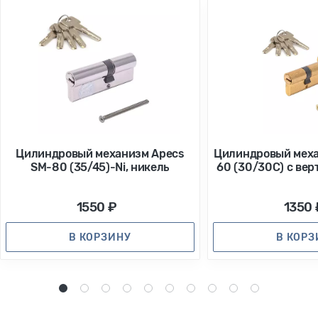
Цилиндровый механизм Apecs
Цилиндровый меха
SM-80 (35/45)-Ni, никель
60 (30/30С) с вер
1550 ₽
1350 
В КОРЗИНУ
В КОР
1
2
3
4
5
6
7
8
9
10