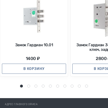
Замок Гардиан 10.01
Замок Гардиан 3
ключ, за
1400 ₽
2800
В КОРЗИНУ
В КОР
1
2
3
4
5
6
7
8
9
10
АДРЕС ГЛАВНОГО ОФИСА