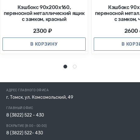
Кэшбокс 90х200х160,
Кэшбокс 90х
переносной металлический ящик
переносной метал
с замком, красный
с замком,
2300 ₽
2600
В КОРЗИНУ
В КОР
1
2
АДРЕС ГЛАВНОГО ОФИСА
г. Томск, ул. Комсомольский, 49
ГЛАВНЫЙ ОФИС
8 (3822) 522 - 430
ВСКРЫТИЕ (8:00 - 00:00)
8 (3822) 522- 430