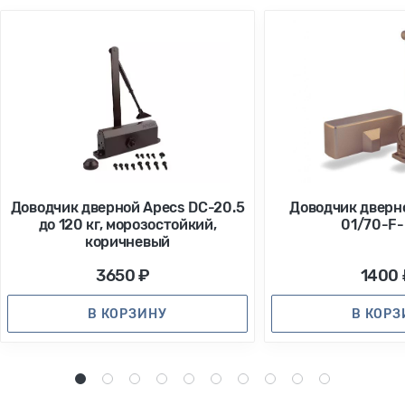
Доводчик дверной Apecs DC-20.5
Доводчик дверн
до 120 кг, морозостойкий,
01/70-F
коричневый
3650 ₽
1400 
В КОРЗИНУ
В КОР
1
2
3
4
5
6
7
8
9
10