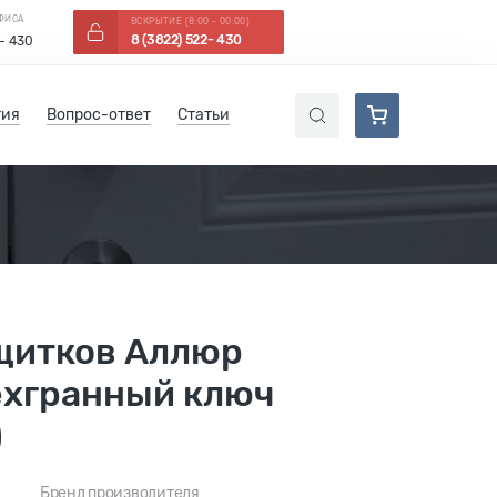
ОФИСА
ВСКРЫТИЕ (8:00 - 00:00)
8 (3822) 522- 430
 - 430
тия
Вопрос-ответ
Статьи
щитков Аллюр
ехгранный ключ
)
Бренд производителя