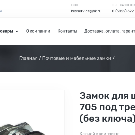
EMAIL
ТЕЛ. ГЛАВНОГО 
са
keyservice@bk.ru
8 (3822) 522
Товары
О компании
Контакты
Доставка, оплата, гаран
Главная
Почтовые и мебельные замки
Замок для 
705 под тр
(без ключа
Ключей в комплекте