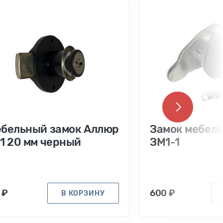
бельный замок Аллюр
Замок мебел
1 20 мм черный
ЗМ1-1
 ₽
600 ₽
В КОРЗИНУ