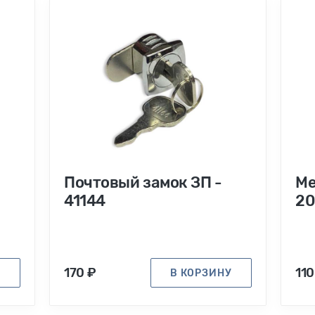
Почтовый замок ЗП -
Ме
41144
20
170 ₽
110
У
В КОРЗИНУ