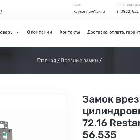
EMAIL
ТЕЛ. ГЛАВНОГО 
са
keyservice@bk.ru
8 (3822) 522
Товары
О компании
Контакты
Доставка, оплата, гаран
Главная
Врезные замки
Замок вре
цилиндров
72.16 Resta
56.535