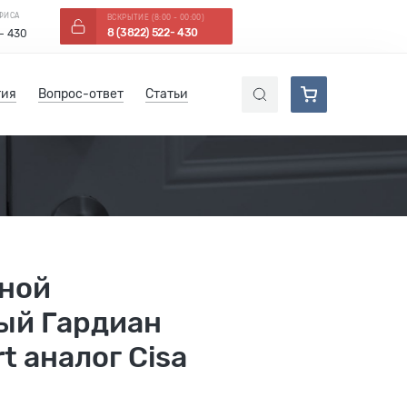
ОФИСА
ВСКРЫТИЕ (8:00 - 00:00)
8 (3822) 522- 430
 - 430
тия
Вопрос-ответ
Статьи
зной
ый Гардиан
rt аналог Cisa