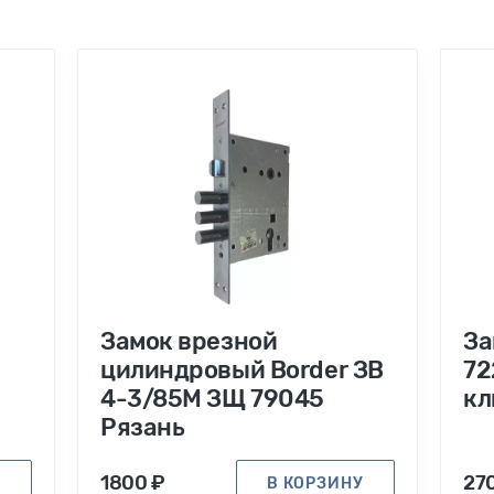
Замок врезной
За
цилиндровый Border ЗВ
72
4-3/85М ЗЩ 79045
кл
Рязань
1800 ₽
27
У
В КОРЗИНУ