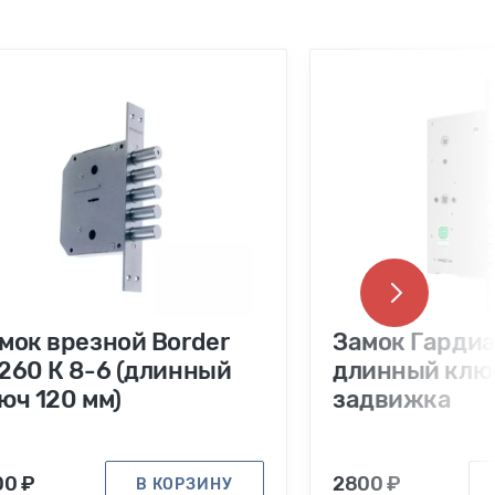
мок врезной Border
Замок Гардиа
260 К 8-6 (длинный
длинный клю
юч 120 мм)
задвижка
00 ₽
2800 ₽
В КОРЗИНУ