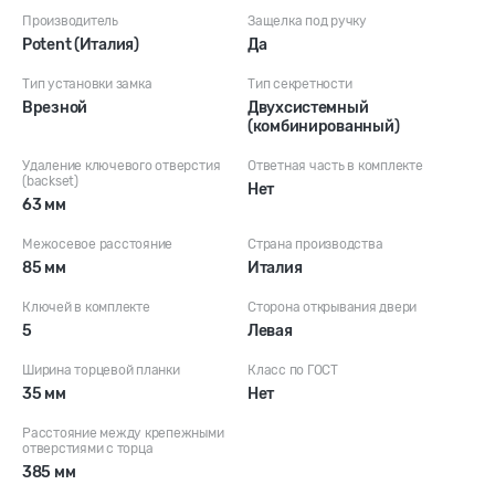
Производитель
Защелка под ручку
Potent (Италия)
Да
Тип установки замка
Тип секретности
Врезной
Двухсистемный
(комбинированный)
Удаление ключевого отверстия
Ответная часть в комплекте
(backset)
Нет
63 мм
Межосевое расстояние
Страна производства
85 мм
Италия
Ключей в комплекте
Сторона открывания двери
5
Левая
Ширина торцевой планки
Класс по ГОСТ
35 мм
Нет
Расстояние между крепежными
отверстиями с торца
385 мм