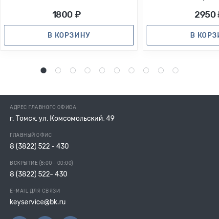
1800 ₽
2950 
В КОРЗИНУ
В КОР
1
2
3
4
5
6
7
8
9
10
АДРЕС ГЛАВНОГО ОФИСА
г. Томск, ул. Комсомольский, 49
ГЛАВНЫЙ ОФИС
8 (3822) 522 - 430
ВСКРЫТИЕ (8:00 - 00:00)
8 (3822) 522- 430
E-MAIL ДЛЯ СВЯЗИ
keyservice@bk.ru