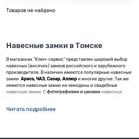
Товаров не найдено
Навесные замки в Томске
В магазинах "Ключ-сервис" представлен широкий выбор
навесных (висячих) замков российского и зарубежного
производителя. В наличии имеются популярные навесные
замки
Apecs, ЧАЗ, Сазар, Аллюр
и многие другие. Так же
имеются навесные замки на чемоданы и свадебные
навесные замки. С
фотографиями и ценами
навесных
(висячих) замков можно ознакомиться в каталоге: Нашия
висячия замки подойдут для гаража, гаражных ворот, дачи,
Читать подробнее
склада и т.д.