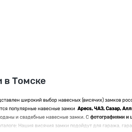
 в Томске
дставлен широкий выбор навесных (висячих) замков рос
ются популярные навесные замки
Apecs, ЧАЗ, Сазар, Ал
оданы и свадебные навесные замки. С
фотографиями и 
талоге: Нашия висячия замки подойдут для гаража, гараж