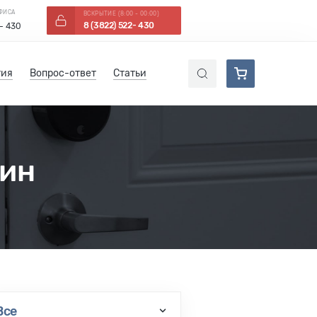
ОФИСА
ВСКРЫТИЕ (8:00 - 00:00)
8 (3822) 522- 430
 - 430
тия
Вопрос-ответ
Статьи
дин
Все