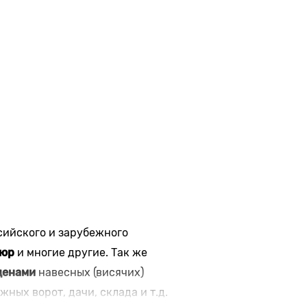
сийского и зарубежного
люр
и многие другие. Так же
ценами
навесных (висячих)
ных ворот, дачи, склада и т.д.