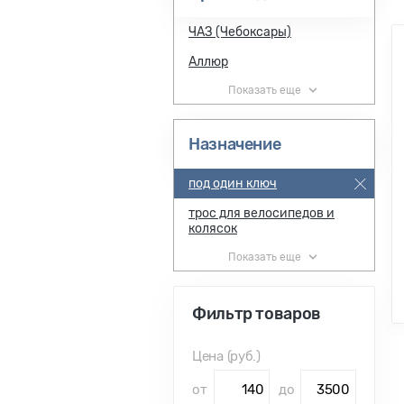
ЧАЗ (Чебоксары)
Аллюр
Показать еще
Назначение
под один ключ
трос для велосипедов и
колясок
Показать еще
Фильтр
товаров
Цена (руб.)
от
до