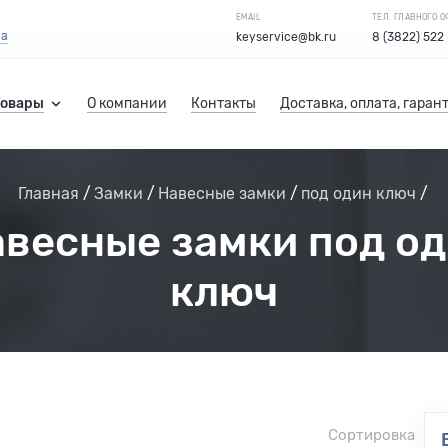
EMAIL
ТЕЛ. ГЛАВНОГО 
са
keyservice@bk.ru
8 (3822) 522
Товары
О компании
Контакты
Доставка, оплата, гаран
Главная
Замки
Навесные замки
под один ключ
весные замки под о
ключ
Сортировка