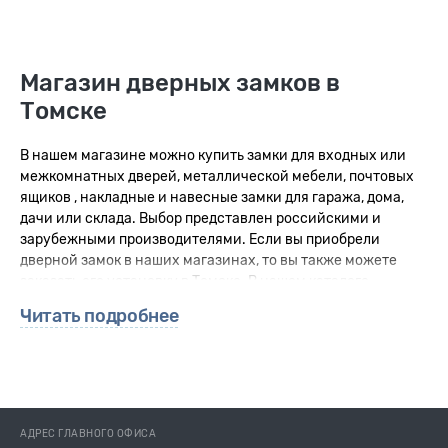
Магазин дверных замков в
Томске
В нашем магазине можно купить замки для входных или
межкомнатных дверей, металлической мебели, почтовых
ящиков , накладные и навесные замки для гаража, дома,
дачи или склада. Выбор представлен российскими и
зарубежными производителями. Если вы приобрели
дверной замок в наших магазинах, то вы также можете
заказать его установку в Томске. В нашем каталоге
представленны замки для входных металлических или
Читать подробнее
деревянных дверей, гаражей, ворот, так же в наличии
имеются замки для межкомнатных дверей.
Кроме того, мы можем
бесплатно
помочь
выбрать новый
замок
в замен старого, для этого вам необходимо выслать
фотографии старого запорного устройства нам на почту
АДРЕС ГЛАВНОГО ОФИСА
keyservice@bk.ru со своими обратными контактами. Осмотр