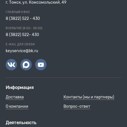
г. Томск, ул. Комсомольский, 49
замка на месте составит 300-500 рублей.
Мы занимаемся продажаей дверных замков в Томске уже
ГЛАВНЫЙ ОФИС
более 7 лет и знаем о них практически все.
8 (3822) 522 - 430
Если Вы не нашли какой-либо редкий замок в нашем
ВСКРЫТИЕ (8:00 - 00:00)
каталоге, позвоните нам по телефону 522-430, или придите
8 (3822) 522- 430
в магазин (г. Томск) проспект Комсомольский 49, возможно,
мы сможем найти и заказать интересующее вас изделие.
E-MAIL ДЛЯ СВЯЗИ
keyservice@bk.ru
Информация
Доставка
Контакты (мы и партнеры)
О компании
Вопрос-ответ
Деятельность