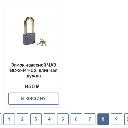
Замок навесной ЧАЗ
ВС-2-М1-02, длинная
дужка
850 ₽
В КОРЗИНУ
1
2
3
4
5
6
7
8
9