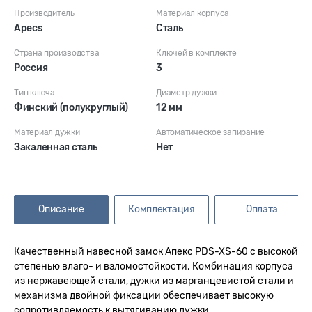
Производитель
Материал корпуса
Apecs
Сталь
Страна производства
Ключей в комплекте
Россия
3
Тип ключа
Диаметр дужки
Финский (полукруглый)
12 мм
Материал дужки
Автоматическое запирание
Закаленная сталь
Нет
Описание
Комплектация
Оплата
Качественный навесной замок Апекс PDS-XS-60 с высокой
степенью влаго- и взломостойкости. Комбинация корпуса
из нержавеющей стали, дужки из марганцевистой стали и
механизма двойной фиксации обеспечивает высокую
сопротивляемость к вытягиванию дужки.