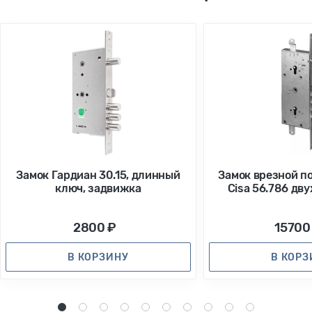
Замок Гардиан 30.15, длинный
Замок врезной п
ключ, задвижка
Cisa 56.786 дв
2800 ₽
15700
В КОРЗИНУ
В КОР
1
2
3
4
5
6
7
8
9
10