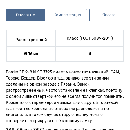
Описание
Комплектация
Оплата
Класс (ГОСТ 5089-2011)
Размер ригелей
Ø 16
4
мм
Border ЗВ 9-8 МК.3 7793 имеет множество названий: САМ,
Торекс, Бордер, Blockido и т.д., однако, все эти замки
сделаны на одном заводе в Рязани. Замок
распространенный, часто установлен на клёпках, поэтому
с одной лишь отвёрткой его не всегда получится поменять .
Кроме того, старые версии замка шли с другой торцевой
планкой, где крепежные отверстия расположены по
диагонали, в таком случае старую планку можно
отсверлить и прикрутить её к новому замку.
ЗВ 9-8 Border 77937 заявлен как замок 4 класса, однако,