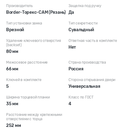
Производитель
Защелка под ручку
Border-Торекс-САМ (Рязань)
Да
Тип установки замка
Тип секретности
Врезной
Сувальдный
Удаление ключевого отверстия
Ответная часть в комплекте
(backset)
Нет
80 мм
Межосевое расстояние
Страна производства
66 мм
Россия
Ключей в комплекте
Сторона открывания двери
5
Универсальная
Ширина торцевой планки
Класс по ГОСТ
35 мм
4
Расстояние между крепежными
отверстиями с торца
252 мм