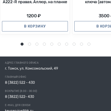
А222-R правая, Аллюр, на планке
ключа (автом
1200 ₽
3500
В КОРЗИНУ
В КОР
1
2
3
4
5
6
7
8
9
10
АДРЕС ГЛАВНОГО ОФИСА
г. Томск, ул. Комсомольский, 49
ГЛАВНЫЙ ОФИС
8 (3822) 522 - 430
ВСКРЫТИЕ (8:00 - 00:00)
8 (3822) 522- 430
E-MAIL ДЛЯ СВЯЗИ
keyservice@bk.ru