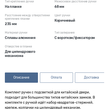
Тип крепления ручки
Межосевое расстояние ручки
На планке
68 мм
Расстояние между отверстиями
Цвет ручки
крепления планки
Коричневый
235 мм
Материал ручки
Тип запирания
Сплавы алюминия
С воротком/фиксатором
Отверстие в планке
Для цилиндрового
механизма
Описание
Оплата
Доставка
Комплект ручек c подсветкой для китайской двери,
подходит для большинства типов китайских замков. В
комплекте с ручкой идёт набор квадратов-стержней,
крепеж, колпачки на цилиндровый механизм.