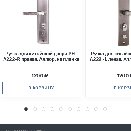
Ручка для китайской двери РН-
Ручка для китайс
А222-R правая, Аллюр, на планке
А222,-L левая, Ал
1200 ₽
1200 
В КОРЗИНУ
В КОР
1
2
3
4
5
6
7
8
9
10