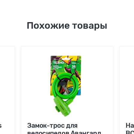
Похожие товары
s
Замок-трос для
На
велосипедов Авангард
ВС