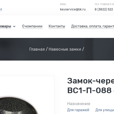
EMAIL
ТЕЛ. ГЛАВНОГО 
са
keyservice@bk.ru
8 (3822) 522
Товары
О компании
Контакты
Доставка, оплата, гаран
Главная
Навесные замки
Замок-чер
ВС1-П-088
Назначение
для гаражей
для улицы