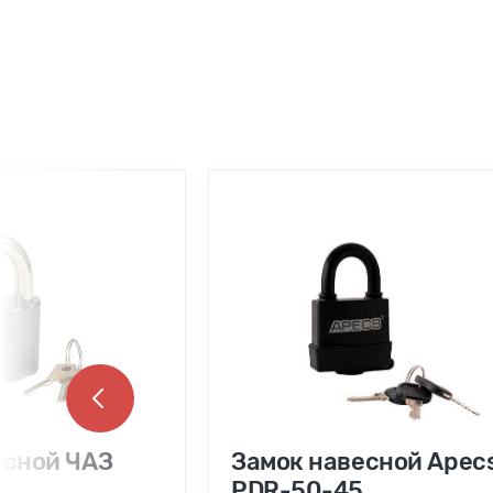
есной ЧАЗ
Замок навесной Apec
PDR-50-45