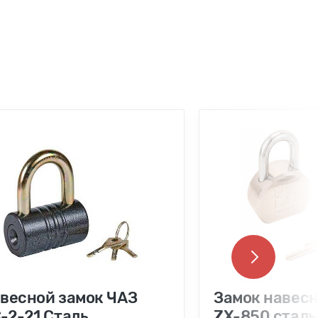
весной замок ЧАЗ
Замок навес
-2-21 Сталь
ZX-850 сталь